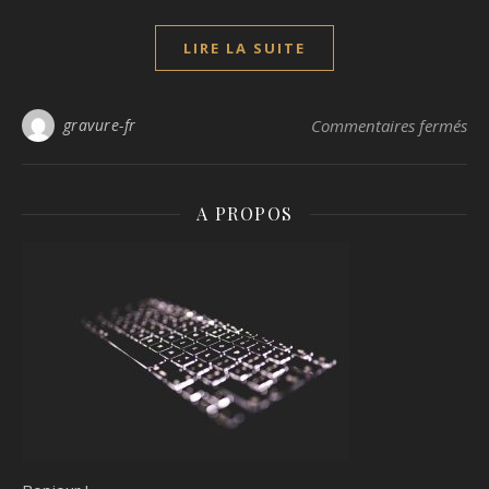
LIRE LA SUITE
sur
gravure-fr
Commentaires fermés
A PROPOS