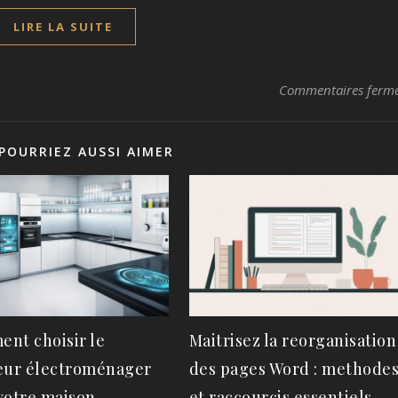
LIRE LA SUITE
Commentaires ferm
POURRIEZ AUSSI AIMER
nt choisir le
Maitrisez la reorganisation
eur électroménager
des pages Word : methode
votre maison
et raccourcis essentiels