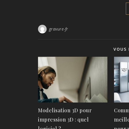
gravure-fr
VOUS 
Modelisation 3D pour
Comme
impression 3D : quel
meill
logiciel ?
pour 