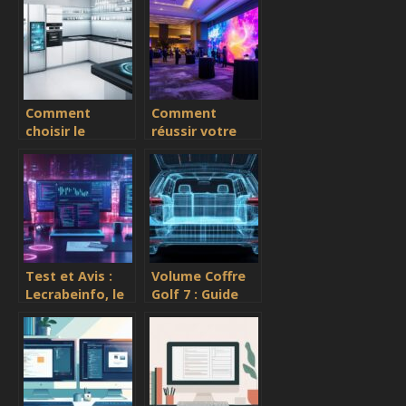
solutions de
ce qu’il faut
télécommunications
savoir
?
Comment
Comment
choisir le
réussir votre
meilleur
événement
électroménager
avec une
pour votre
location d’écran
maison
géant sur
mesure
Test et Avis :
Volume Coffre
Lecrabeinfo, le
Golf 7 : Guide
Guide
complet des
d’informatique
dimensions
qui vous
pour optimiser
accompagne au
vos
quotidien
chargements