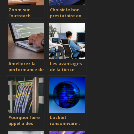
Zoom sur
Choisir le bon
l’outreach
prestataire en
marketing :
informatique
definition,
professionnelle
principes et
à Paris
avantages
Ameliorez la
Les avantages
performance de
de la tierce
votre entreprise
maintenance
avec les
applicative
solutions sap
(tma)
adaptees
Pourquoi faire
Lockbit
appel à des
ransomware :
experts en
apprenez tout