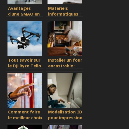
Avantages
Materiels
d’une GMAO en
informatiques :
Cloud
sur quels
criteres se
baser pour
choisir une
imprimante ?
Tout savoir sur
Installer un four
le DJI Ryze Tello
encastrable :
comment s’y
prendre
convenablement
?
Comment faire
Modelisation 3D
le meilleur choix
pour impression
d’un ecran
3D : quel logiciel