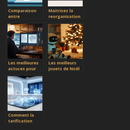
Comparaison
Maitrisez la
entre
reorganisation
LibreOffice et
des pages Word
OpenOffice :
: methodes et
lequel est le
raccourcis
meilleur choix
essentiels
pour la
distribution en
entreprise ?
Les meilleures
Les meilleurs
astuces pour
jouets de Noël
maîtriser
pour émerveiller
SketchUp
petits et grands
rapidement
dans vos
projets
d’animation
Comment la
tarification
dynamique