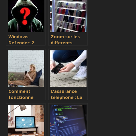
numerique
?
interactif ?
Windows
Zoom sur les
Defender: 2
differents
strategies
accessoires
simples et
pour
efficaces pour
smartphone
debloquer vos
fichiers et
logiciels
Comment
L’assurance
fonctionne
téléphone : La
l’assurance pour
souscription et
les telephones
ses avantages
portables ?