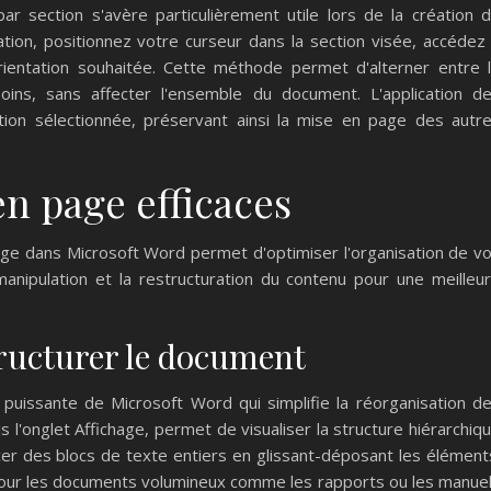
ar section s'avère particulièrement utile lors de la création 
tion, positionnez votre curseur dans la section visée, accédez
orientation souhaitée. Cette méthode permet d'alterner entre 
ins, sans affecter l'ensemble du document. L'application d
ction sélectionnée, préservant ainsi la mise en page des autr
en page efficaces
age dans Microsoft Word permet d'optimiser l'organisation de v
 manipulation et la restructuration du contenu pour une meilleu
ructurer le document
puissante de Microsoft Word qui simplifie la réorganisation d
s l'onglet Affichage, permet de visualiser la structure hiérarchiq
er des blocs de texte entiers en glissant-déposant les élément
 pour les documents volumineux comme les rapports ou les manue