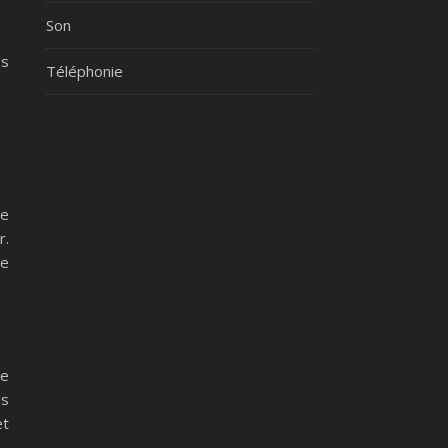
Son
os
Téléphonie
ue
r.
de
te
es
et